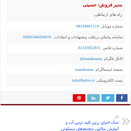
مدیر فروش: حسینی
راه های ارتباطی:
شماره موبايل:
09194601519
سامانه پيامکي دریافت پیشنهادات و انتقادات :
50001040456019
شماره فکس:
02143852831
کانال تلگرام:
namaksaraa@
صفحه اینستاگرام:
namaksaraa
یست الکترونیکی:
info@halito.ir
قبل
نمک احیای رزین کلید نرمی آب و
آسایش ساکنین مجتمع‌های مسکونی