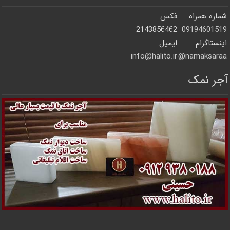
شماره همراه
فکس
2143856462
09194601519
اینستاگرام
ایمیل
info@halito.ir
namaksaraa@
آجر نمک