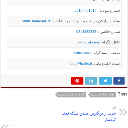
شماره موبايل:
09194601519
سامانه پيامکي دریافت پیشنهادات و انتقادات :
50001040456019
شماره فکس:
02143852831
کانال تلگرام:
namaksaraa@
صفحه اینستاگرام:
namaksaraa
یست الکترونیکی:
info@halito.ir
Tags
تولید نمک صنعتی
کارخانه نمک صنعتی
قبل
خرید از بزرگترین معدن سنگ نمک
گرمسار
بعد