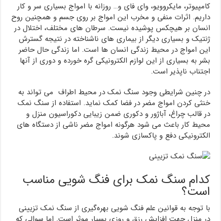
کامپیوتر، مایکروویو، وای فای و… روزانه با امواج بسیاری سر و کار
داریم. اثرات منفی و مخرب این امواج بر روی جسم و همچنین روح
انسان بر هیچکس پوشیده نیست. سرطان های مختلف، اختلال در
ژنتیک و بسیاری دیگر از بیماری های ناشناخته در نتیجه گسترش
این امواج در محیط زندگی انسان ها است. اما زندگی حال حاضر
بشر به بسیاری از این لوازم الکترونیکی گره خورده و دوری از آنها
اجتناب ناپذیر است.
در چنین شرایطی وجود سنگ نمک در محیط اطراف می تواند به
خنثی کردن امواج مضر در فضا کمک نماید. استفاده از سنگ نمک
در قالب چراغ، آباژور و دکوری ضمن زیبایی دکوراسیون منزل و
محیط کار باعث می شود هرگونه امواج مضر ناشی از دستگاه های
الکترونیکی دفع و پاکسازی شوند.
کدام سنگ نمک برای فنگ شویی مناسب
است؟
با توجه به قوانین علم فنگ شویی بهره‌گیری از سنگ نمک تزیینی
در منزل جهت افزایش رزق و روزی بسیار موثر است. اما سوالی که