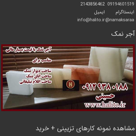
2143856462
09194601519
اینستاگرام
ایمیل
info@halito.ir
namaksaraa@
آجر نمک
مشاهده نمونه کارهای تزیینی + خرید