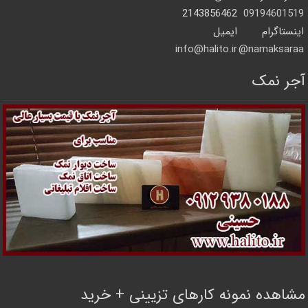
2143856462
09194601519
اینستاگرام
ایمیل
info@halito.ir
namaksaraa@
آجر نمک
مشاهده نمونه کارهای تزیینی + خرید