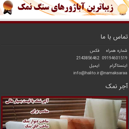
تماس با ما
شماره همراه
فکس
2143856462
09194601519
اینستاگرام
ایمیل
info@halito.ir
namaksaraa@
آجر نمک