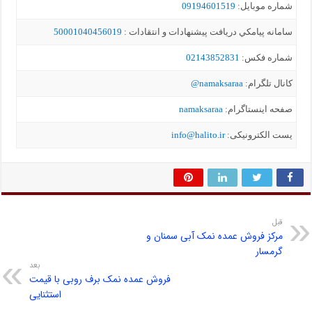
شماره موبايل:
09194601519
سامانه پيامکي دریافت پیشنهادات و انتقادات :
50001040456019
شماره فکس:
02143852831
کانال تلگرام:
namaksaraa@
صفحه اینستاگرام:
namaksaraa
یست الکترونیکی:
info@halito.ir
قبل
مرکز فروش عمده نمک آبی سمنان و
گرمسار
بعد
فروش عمده نمک برف روبی با قیمت
استثنایی