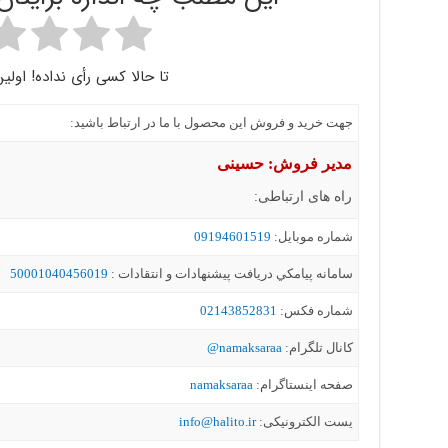
تا حالا کسی رأی نداده! اولین
جهت خرید و فروش این محصول با ما در ارتباط باشید:
مدیر فروش: حسینی
راه های ارتباطی:
شماره موبايل:
09194601519
سامانه پيامکي دریافت پیشنهادات و انتقادات :
50001040456019
شماره فکس:
02143852831
کانال تلگرام:
namaksaraa@
صفحه اینستاگرام:
namaksaraa
یست الکترونیکی:
info@halito.ir