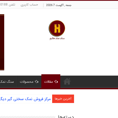
حساب کاربری
تلفن 09129380188 حسینی
جمعه , آگوست 7 2026
مقالات
محصولات
سنگ نمک 
قیمت روز سنگ نمک سختی گیر
آخرین خبرها
دسته‌ها