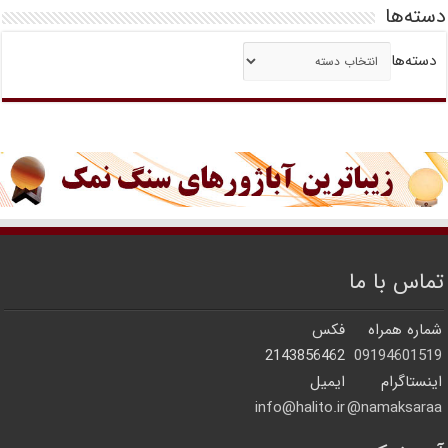
دسته‌ها
دسته‌ها
تماس با ما
شماره همراه
فکس
2143856462
09194601519
اینستاگرام
ایمیل
info@halito.ir
namaksaraa@