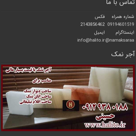
تماس با ما
شماره همراه
فکس
2143856462
09194601519
اینستاگرام
ایمیل
info@halito.ir
namaksaraa@
آجر نمک