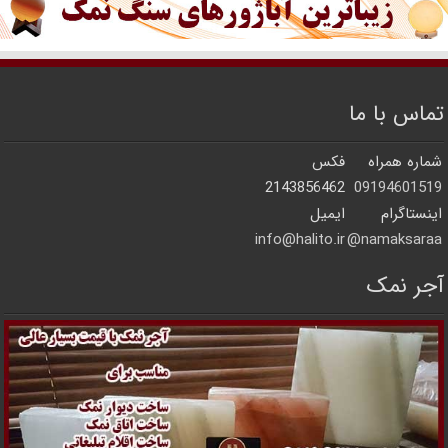
تماس با ما
شماره همراه
فکس
2143856462
09194601519
اینستاگرام
ایمیل
info@halito.ir
namaksaraa@
آجر نمک