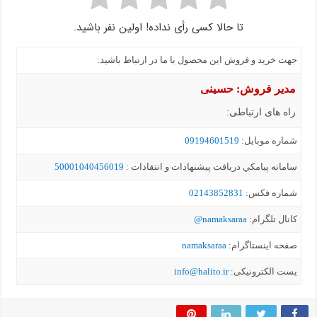
تا حالا کسی رأی نداده! اولین نفر باشید.
جهت خرید و فروش این محصول با ما در ارتباط باشید:
مدیر فروش: حسینی
راه های ارتباطی:
شماره موبايل:
09194601519
سامانه پيامکي دریافت پیشنهادات و انتقادات :
50001040456019
شماره فکس:
02143852831
کانال تلگرام:
namaksaraa@
صفحه اینستاگرام:
namaksaraa
یست الکترونیکی:
info@halito.ir