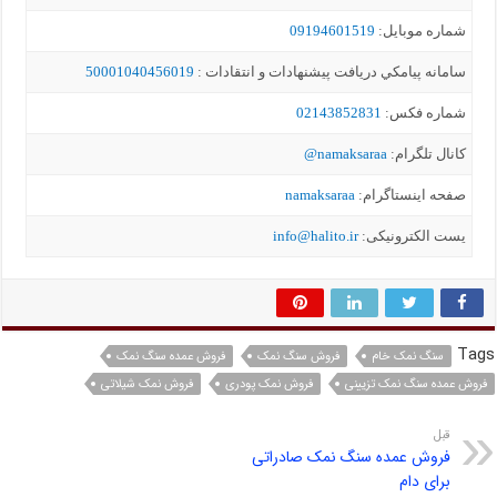
شماره موبايل:
09194601519
سامانه پيامکي دریافت پیشنهادات و انتقادات :
50001040456019
شماره فکس:
02143852831
کانال تلگرام:
namaksaraa@
صفحه اینستاگرام:
namaksaraa
یست الکترونیکی:
info@halito.ir
Tags
سنگ نمک خام
فروش سنگ نمک
فروش عمده سنگ نمک
فروش عمده سنگ نمک تزیینی
فروش نمک پودری
فروش نمک شیلاتی
قبل
فروش عمده سنگ نمک صادراتی
برای دام