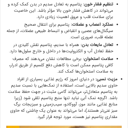
تنظیم فشار خون:
پتاسیم به تعادل سدیم در بدن کمک کرده و
می‌تواند در کاهش فشار خون بالا مؤثر باشد. این خاصیت
برای سلامت قلب و عروق اهمیت زیادی دارد.
عملکرد اعصاب و عضلات:
پتاسیم برای انتقال صحیح
سیگنال‌های عصبی و انقباض و انبساط طبیعی عضلات، از جمله
عضله قلب، ضروری است.
تعادل مایعات بدن:
همراه با سدیم، پتاسیم نقش کلیدی در
حفظ تعادل آب و الکترولیت‌ها در داخل و خارج سلول‌ها دارد.
سلامت استخوان:
برخی مطالعات نشان می‌دهند که مصرف
کافی پتاسیم ممکن است با کاهش دفع کلسیم از طریق ادرار،
به سلامت استخوان‌ها کمک کند.
مزیت نسبی:
در دنیای امروز که رژیم غذایی بسیاری از افراد
حاوی سدیم بالایی است، استفاده از نمک‌هایی با نسبت سدیم
به پتاسیم متعادل‌تر، می‌تواند گامی مثبت در جهت حفظ سلامت
باشد. اگرچه نمک آبی نباید تنها منبع پتاسیم تلقی شود (زیرا
منابع غذایی مانند موز، آووکادو، سیب‌زمینی و سبزیجات برگ
سبز غنی‌تر هستند)، اما می‌تواند به عنوان یک چاشنی که حاوی
مقداری پتاسیم نیز هست، مورد توجه قرار گیرد.