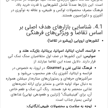
است. این بازارها عمدتاً شامل کشورهایی با قدرت خرید بالا،
فرهنگ مصرف محصولات لوکس و طبیعی، و علاقه به نوآوری در
آشپزی و دکوراسیون هستند.
4.1. شناسایی بازارهای هدف اصلی بر
اساس تقاضا و ویژگی‌های فرهنگی
کشورهای اروپایی (پیشرو در تقاضا):
فرانسه، آلمان، ایتالیا، اسپانیا، بریتانیا، بلژیک، هلند و
سوئیس:
این کشورها در صف اول متقاضیان سنگ نمک آبی
قرار دارند. دلایل عمده این تقاضا عبارتند از:
فرهنگ غذایی غنی و Gourmet:
در اروپا، به خصوص در
فرانسه و ایتالیا، آشپزی یک هنر محسوب می‌شود و
سرآشپزهای حرفه‌ای و رستوران‌های ستاره‌دار میشلن همواره
به دنبال مواد اولیه خاص و متمایز برای ارائه تجربه‌های
غذایی منحصر به فرد هستند. رنگ آبی نمک و طعم خاص
آن، برای “فینیشینگ” (تزئین و طعم‌دهی نهایی) غذاهای
لوکس بسیار جذاب است.
توجه به سلامت و محصولات طبیعی/ارگانیک: