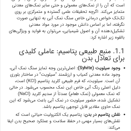
است که آن را از نمک‌های معمولی و حتی سایر نمک‌های معدنی
متمایز می‌کند. اگرچه تحقیقات علمی گسترده و متمرکزی بر روی
تک‌تک خواص درمانی خاص سنگ نمک آبی به تنهایی صورت
نگرفته، اما بر اساس دانش موجود در مورد مواد معدنی
تشکیل‌دهنده آن و اصول شیمیایی، می‌توان به فواید و ویژگی‌های
بالقوه زیر اشاره کرد:
1.1. منبع طبیعی پتاسیم: عاملی کلیدی
برای تعادل بدن
وجود سیلویت (Sylvite):
اصلی‌ترین وجه تمایز سنگ نمک آبی،
وجود ماده معدنی کمیاب و ارزشمند “سیلویت” در ساختار بلوری
آن است. سیلویت، که فرم طبیعی کلرید پتاسیم (KCl) است،
دلیل اصلی رنگ آبی خاص این نمک محسوب می‌شود. در حالی
که نمک معمولی (نمک طعام) عمدتاً از سدیم کلرید (NaCl)
تشکیل شده، حضور سیلویت در نمک آبی باعث می‌شود که این
نمک حاوی مقادیر قابل توجهی پتاسیم باشد.
نقش پتاسیم در بدن:
پتاسیم یک الکترولیت حیاتی است که
نقش‌های بسیار مهمی در حفظ سلامت و عملکرد صحیح بدن ایفا
می‌کند: