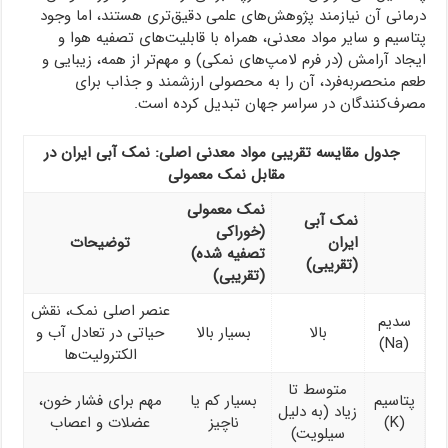
درمانی آن نیازمند پژوهش‌های علمی دقیق‌تری هستند، اما وجود
پتاسیم و سایر مواد معدنی، همراه با قابلیت‌های تصفیه هوا و
ایجاد آرامش (در فرم لامپ‌های نمکی) و مهم‌تر از همه، زیبایی و
طعم منحصربه‌فرد، آن را به محصولی ارزشمند و جذاب برای
مصرف‌کنندگان در سراسر جهان تبدیل کرده است.
جدول مقایسه تقریبی مواد معدنی اصلی: نمک آبی ایران در
مقابل نمک معمولی
نمک معمولی
نمک آبی
(خوراکی
ایران
توضیحات
تصفیه شده)
(تقریبی)
(تقریبی)
عنصر اصلی نمک، نقش
سدیم
بالا
بسیار بالا
حیاتی در تعادل آب و
(Na)
الکترولیت‌ها
متوسط تا
پتاسیم
بسیار کم یا
مهم برای فشار خون،
زیاد (به دلیل
(K)
ناچیز
عضلات و اعصاب
سیلویت)