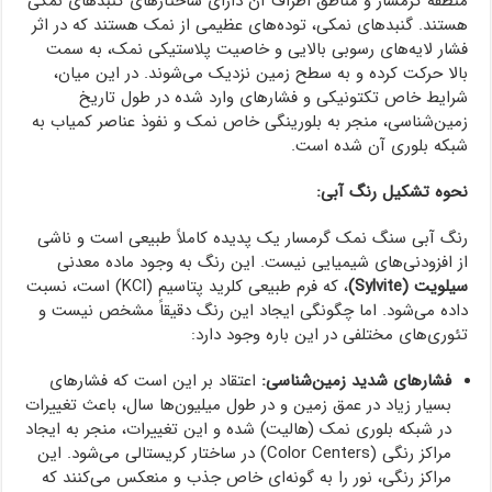
منطقه گرمسار و مناطق اطراف آن دارای ساختارهای گنبدهای نمکی
هستند. گنبدهای نمکی، توده‌های عظیمی از نمک هستند که در اثر
فشار لایه‌های رسوبی بالایی و خاصیت پلاستیکی نمک، به سمت
بالا حرکت کرده و به سطح زمین نزدیک می‌شوند. در این میان،
شرایط خاص تکتونیکی و فشارهای وارد شده در طول تاریخ
زمین‌شناسی، منجر به بلورینگی خاص نمک و نفوذ عناصر کمیاب به
شبکه بلوری آن شده است.
نحوه تشکیل رنگ آبی:
رنگ آبی سنگ نمک گرمسار یک پدیده کاملاً طبیعی است و ناشی
از افزودنی‌های شیمیایی نیست. این رنگ به وجود ماده معدنی
سیلویت (Sylvite)
، که فرم طبیعی کلرید پتاسیم (KCl) است، نسبت
داده می‌شود. اما چگونگی ایجاد این رنگ دقیقاً مشخص نیست و
تئوری‌های مختلفی در این باره وجود دارد:
فشارهای شدید زمین‌شناسی:
اعتقاد بر این است که فشارهای
بسیار زیاد در عمق زمین و در طول میلیون‌ها سال، باعث تغییرات
در شبکه بلوری نمک (هالیت) شده و این تغییرات، منجر به ایجاد
مراکز رنگی (Color Centers) در ساختار کریستالی می‌شود. این
مراکز رنگی، نور را به گونه‌ای خاص جذب و منعکس می‌کنند که