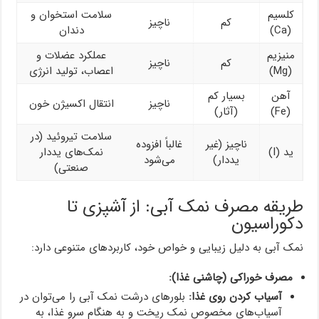
کلسیم
سلامت استخوان و
کم
ناچیز
(Ca)
دندان
منیزیم
عملکرد عضلات و
کم
ناچیز
(Mg)
اعصاب، تولید انرژی
آهن
بسیار کم
ناچیز
انتقال اکسیژن خون
(Fe)
(آثار)
سلامت تیروئید (در
ناچیز (غیر
غالباً افزوده
ید (I)
نمک‌های یددار
یددار)
می‌شود
صنعتی)
طریقه مصرف نمک آبی: از آشپزی تا
دکوراسیون
نمک آبی به دلیل زیبایی و خواص خود، کاربردهای متنوعی دارد:
مصرف خوراکی (چاشنی غذا):
آسیاب کردن روی غذا:
بلورهای درشت نمک آبی را می‌توان در
آسیاب‌های مخصوص نمک ریخت و به هنگام سرو غذا، به